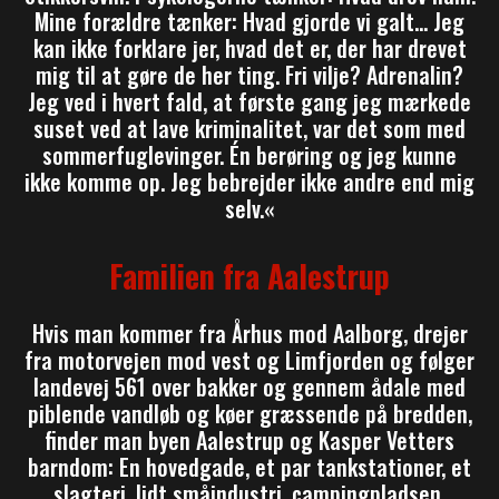
Mine forældre tænker: Hvad gjorde vi galt… Jeg
kan ikke forklare jer, hvad det er, der har drevet
mig til at gøre de her ting. Fri vilje? Adrenalin?
Jeg ved i hvert fald, at første gang jeg mærkede
suset ved at lave kriminalitet, var det som med
sommerfuglevinger. Én berøring og jeg kunne
ikke komme op. Jeg bebrejder ikke andre end mig
selv.«
Familien fra Aalestrup
Hvis man kommer fra Århus mod Aalborg, drejer
fra motorvejen mod vest og Limfjorden og følger
landevej 561 over bakker og gennem ådale med
piblende vandløb og køer græssende på bredden,
finder man byen Aalestrup og Kasper Vetters
barndom: En hovedgade, et par tankstationer, et
slagteri, lidt småindustri, campingpladsen,