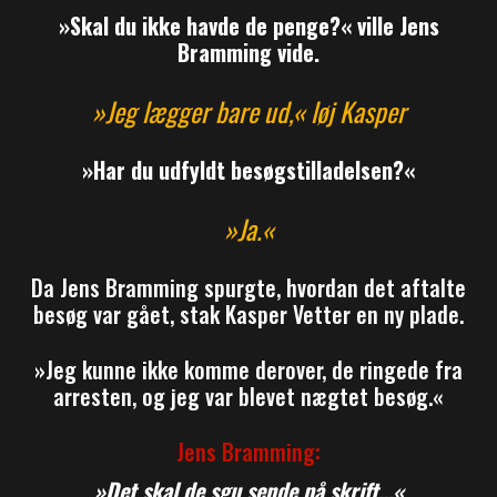
»Skal du ikke havde de penge?« ville Jens
Bramming vide.
»Jeg lægger bare ud,« løj Kasper
»Har du udfyldt besøgstilladelsen?«
»Ja.«
Da Jens Bramming spurgte, hvordan det aftalte
besøg var gået, stak Kasper Vetter en ny plade.
»Jeg kunne ikke komme derover, de ringede fra
arresten, og jeg var blevet nægtet besøg.«
Jens Bramming:
»Det skal de sgu sende på skrift…«