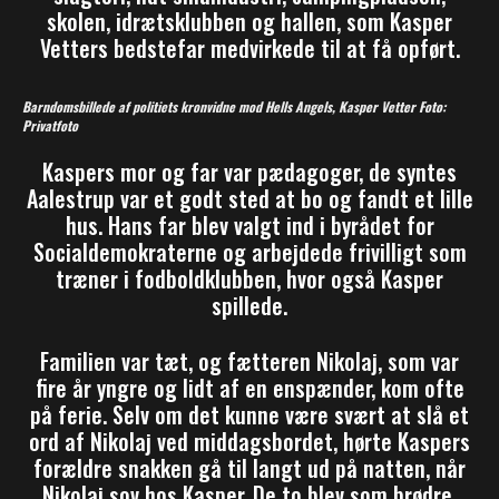
skolen, idrætsklubben og hallen, som Kasper
Vetters bedstefar medvirkede til at få opført.
Barndomsbillede af politiets kronvidne mod Hells Angels, Kasper Vetter Foto:
Privatfoto
Kaspers mor og far var pædagoger, de syntes
Aalestrup var et godt sted at bo og fandt et lille
hus. Hans far blev valgt ind i byrådet for
Socialdemokraterne og arbejdede frivilligt som
træner i fodboldklubben, hvor også Kasper
spillede.
Familien var tæt, og fætteren Nikolaj, som var
fire år yngre og lidt af en enspænder, kom ofte
på ferie. Selv om det kunne være svært at slå et
ord af Nikolaj ved middagsbordet, hørte Kaspers
forældre snakken gå til langt ud på natten, når
Nikolaj sov hos Kasper. De to blev som brødre.