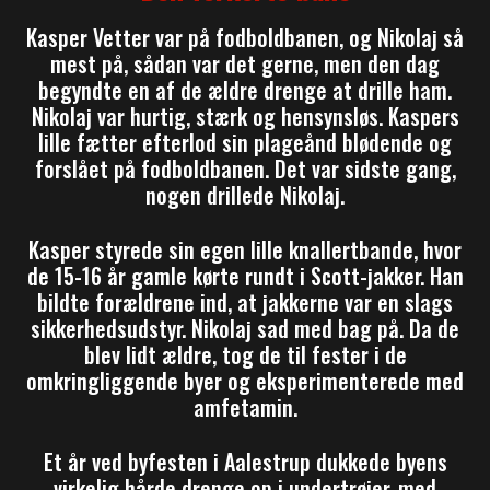
Kasper Vetter var på fodboldbanen, og Nikolaj så
mest på, sådan var det gerne, men den dag
begyndte en af de ældre drenge at drille ham.
Nikolaj var hurtig, stærk og hensynsløs. Kaspers
lille fætter efterlod sin plageånd blødende og
forslået på fodboldbanen. Det var sidste gang,
nogen drillede Nikolaj.
Kasper styrede sin egen lille knallertbande, hvor
de 15-16 år gamle kørte rundt i Scott-jakker. Han
bildte forældrene ind, at jakkerne var en slags
sikkerhedsudstyr. Nikolaj sad med bag på. Da de
blev lidt ældre, tog de til fester i de
omkringliggende byer og eksperimenterede med
amfetamin.
Et år ved byfesten i Aalestrup dukkede byens
virkelig hårde drenge op i undertrøjer, med