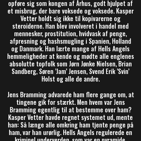
opføre sig som kongen af Århus, godt hjulpet af
et misbrug, der bare voksede og voksede. Kasper
Vetter holdt sig ikke til kopivarerne og
steroiderne. Han blev involveret i handel med
mennesker, prostitution, hvidvask af penge,
afpresning og hashsmugling i Spanien, Holland
og Danmark. Han lærte mange af Hells Angels
hemmeligheder at kende og mødte alle englenes
absolutte topfolk som Jørn Jønke Nielsen, Brian
Sandberg, Søren ’Jam’ Jensen, Svend Erik ’Svin’
Holst og alle de andre.
Jens Bramming advarede ham flere gange om, at
tingene gik for stærkt. Men hvem var Jens
Bramming egentlig til at bestemme over ham?
Kasper Vetter havde regnet systemet ud, mente
han: Så længe alle omkring ham tjente penge på
ham, var han urørlig. Hells Angels regulerede en
kriminel underverden, som var en pyramide.