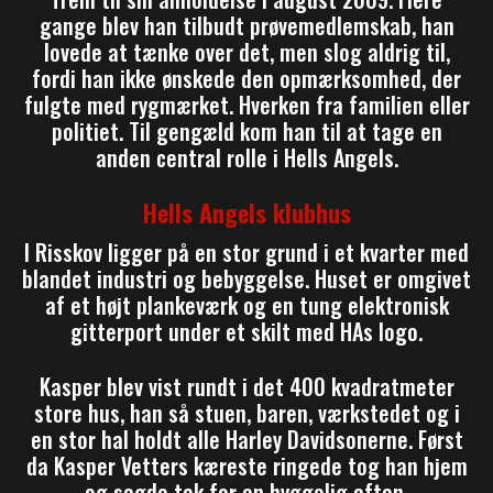
gange blev han tilbudt prøvemedlemskab, han
lovede at tænke over det, men slog aldrig til,
fordi han ikke ønskede den opmærksomhed, der
fulgte med rygmærket. Hverken fra familien eller
politiet. Til gengæld kom han til at tage en
anden central rolle i Hells Angels.
Hells Angels klubhus
I Risskov ligger på en stor grund i et kvarter med
blandet industri og bebyggelse. Huset er omgivet
af et højt plankeværk og en tung elektronisk
gitterport under et skilt med HAs logo.
Kasper blev vist rundt i det 400 kvadratmeter
store hus, han så stuen, baren, værkstedet og i
en stor hal holdt alle Harley Davidsonerne. Først
da Kasper Vetters kæreste ringede tog han hjem
og sagde tak for en hyggelig aften.