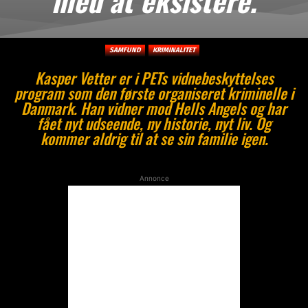
SAMFUND
KRIMINALITET
Kasper Vetter er i PETs vidnebeskyttelses
program som den første organiseret kriminelle i
Danmark. Han vidner mod Hells Angels og har
fået nyt udseende, ny historie, nyt liv. Og
kommer aldrig til at se sin familie igen.
Annonce