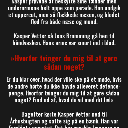
Kasper prøvede at beskytte sine tænder med
underarmene helt oppe som parade. Han undgik
et uppercut, men så flækkede næsen, og blodet
flød fra både næse og mund.
Kasper Vetter så Jens Bramming gå hen til
håndvasken. Hans arme var smurt ind i blod.
»Hvorfor tvinger du mig til at gøre
sådan noget?
Er du klar over, hvad der ville ske på et møde, hvis
de andre hørte du ikke havde afleveret defence-
penge. Hvorfor tvinger du mig til at gøre sådan
noget? Find ud af, hvad du vil med dit liv!«
Bagefter kørte Kasper Vetter ned til
Århusbugten og satte sig på en bænk. Han var
forslået i ansigtet. Det her var ikke længere en