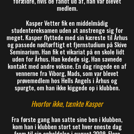
forældre, hvis de fandt ud af, han var blevet
medlem.
Kasper Vetter fik en middelmådig
studentereksamen uden at anstrenge sig for
meget. Kasper flyttede med sin kæreste til Århus
og passede nødtørftigt et fjernstudium på Skive
Seminarium. Han fik et vikariat på en skole lidt
uden for Århus. Han kedede sig. Han savnede
kontakt med andre voksne. En dag ringede en af
vennerne fra Viborg, Mads, som var blevet
prøvemedlem hos Hells Angels i Århus og
spurgte, om han ikke kiggede op i klubben.
Hvorfor ikke, tænkte Kasper
Fra første gang han satte sine ben i klubben,
kom han i klubben stort set hver eneste dag
frem til sin anholdelse i august 2009. Flere