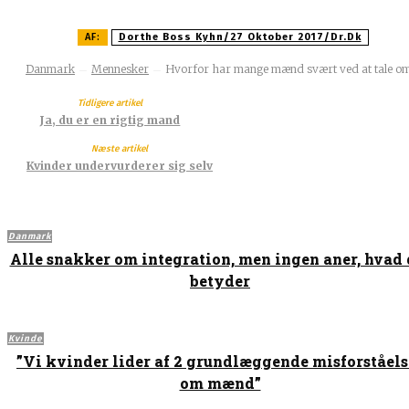
AF:
Dorthe Boss Kyhn/27 Oktober 2017/dr.dk
Danmark
Mennesker
Hvorfor har mange mænd svært ved at tale om.
Tidligere artikel
Ja, du er en rigtig mand
Næste artikel
Kvinder undervurderer sig selv
Danmark
Alle snakker om integration, men ingen aner, hvad 
betyder
Kvinde
”Vi kvinder lider af 2 grundlæggende misforståels
om mænd”