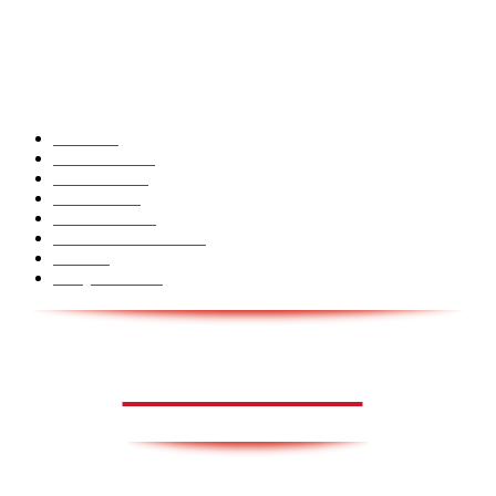
Hot Martial Arts Girls that will kick your Ass
POPULÆRE KATEGORIER
Pranks
99
Must Watch
44
Mennesker
33
Voksenliv
31
HoomanTV
30
Sundhed & Livsstil
28
Skills
28
Scary Pranks
28
AVISA.DK