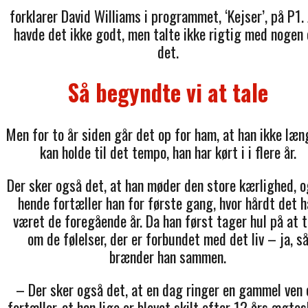
forklarer David Williams i programmet, ‘Kejser’, på P1.
havde det ikke godt, men talte ikke rigtig med nogen
det.
Så begyndte vi at tale
Men for to år siden går det op for ham, at han ikke læn
kan holde til det tempo, han har kørt i i flere år.
Der sker også det, at han møder den store kærlighed, og
hende fortæller han for første gang, hvor hårdt det h
været de foregående år. Da han først tager hul på at t
om de følelser, der er forbundet med det liv – ja, s
brænder han sammen.
– Der sker også det, at en dag ringer en gammel ven
fortæller, at han lige er blevet skilt efter 12 års ægtes