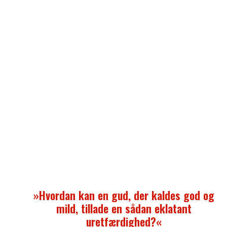
Sådan skrev studievært og historiker Adam Holm i 
kronik i Politiken i 2013. Udtalelserne førte til, at
Danmarks Radio gav Adam Holm en påtale. Sagen bl
taget op af ombudsmanden, som gav Danmarks Radi
skarp kritik, fordi man havde pålagt Adam Holm cens
strid med Grundloven.
Men hvad lå der egentlig bag Adam Holms skarp
udtalelser?
Anledningen til hans kronik var, at en ung mand på 16 
hans bekendtskabskreds var omkommet ved en
færdselsulykke. Hvorfor skulle et ungt menneskes l
slutte nu og ikke først om 60 år? Det er meningsløst
så kommer Gud ind i billedet:
»Hvordan kan en gud, der kaldes god og
mild, tillade en sådan eklatant
uretfærdighed?«