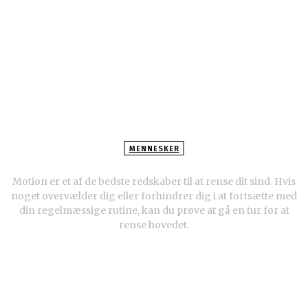
MENNESKER
Sådan giver du slip på tvangstanker
Motion er et af de bedste redskaber til at rense dit sind. Hvis
noget overvælder dig eller forhindrer dig i at fortsætte med
din regelmæssige rutine, kan du prøve at gå en tur for at
rense hovedet.
POPULÆRE ARTIKLER