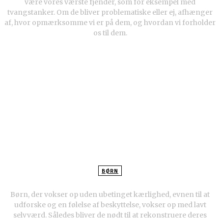
være vores værste fjender, som for eksempel med
tvangstanker. Om de bliver problematiske eller ej, afhænger
af, hvor opmærksomme vi er på dem, og hvordan vi forholder
os til dem.
BØRN
Børn med lavt selvværd
Børn, der vokser op uden ubetinget kærlighed, evnen til at
udforske og en følelse af beskyttelse, vokser op med lavt
selvværd. Således bliver de nødt til at rekonstruere deres