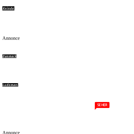
Kvinde
Camilla er fortvivlet: ‘Er jeg for evigt ødelagt af m
dårlige barndom?’
Annonce
Danmark
Jeg forlod islam, fordi den forhindrede mig i at bl
integreret i Danmark
Ludomani
Reklamer der lokker ludomaner
SE HER
Annonce