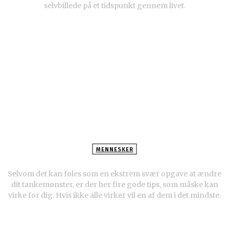
selvbillede på et tidspunkt gennem livet.
MENNESKER
4 metoder til at undgå tankemylder
Selvom det kan føles som en ekstrem svær opgave at ændre
dit tankemønster, er der her fire gode tips, som måske kan
virke for dig. Hvis ikke alle virker vil en af dem i det mindste.