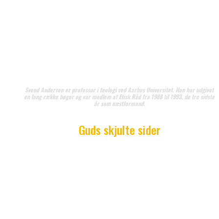
For Kant er underkastelse og hykleri uforeneligt m
kristendom. Stillet over for ondskaben og
uretfærdigheden i verden er der ikke andet at gøre 
at fastholde sin etiske pligt over for andre mennesk
altså koncentrere sig om, hvad man selv kan gøre
Svend Andersen er professor i teologi ved Aarhus Universitet. Han har udgivet
en lang række bøger og var medlem af Etisk Råd fra 1988 til 1993, de tre sidste
år som næstformand.
Guds skjulte sider
I det 20. århundrede har spørgsmålet om ondskaben
lidelsens uundgåelighed fremkaldt nye opfattelser
Gud. For den danske teolog K.E. Løgstrup var forsøg
på at forsvare Guds retfærdighed på trods af onds
og lidelse et udtryk for blasfemi. Det lyder mærkeli
for umiddelbart skulle man tro det modsatte.