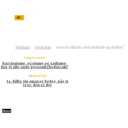
AF:
Svend Andersen Professor/5.maj.2015/videnskab.dk
Psykiatri
Psykologi
Hvorfor tillader Gud ondskab og ulykker?
Tidligere artikel
Narcissisme, egoisme og sadisme:
Har vi alle onde personlighedstræk?
Næste artikel
Ja, billig vin smager bedre, når vi
tror, den er dyr
Mand
6 tegn på du er en mand, måske…