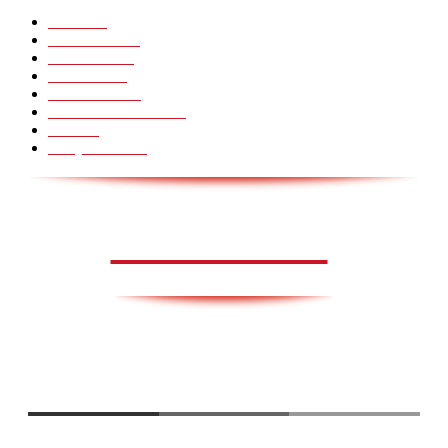
Pranks
99
Must Watch
44
Mennesker
33
Voksenliv
31
HoomanTV
30
Sundhed & Livsstil
28
Skills
28
Scary Pranks
28
AVISA.DK