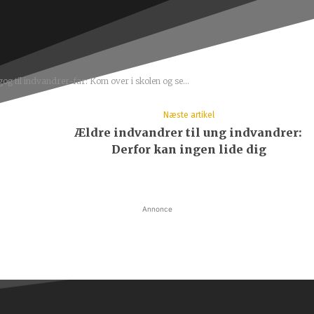
g til indvandrer-far: Kom over i skolen og se...
Næste artikel
Ældre indvandrer til ung indvandrer:
Derfor kan ingen lide dig
Annonce