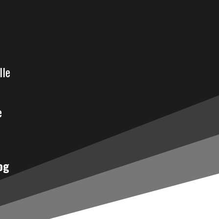
lle
e
og