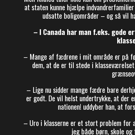
at staten kunne hjælpe indvandrerfamilier 
udsatte boligområder – og så vil h
– I Canada har man f.eks. gode e
klass
– Mange af fædrene i mit område er på før
dem, at de er til stede i klasseværelse
grænseov
– Lige nu sidder mange fædre bare derhje
er godt. De vil helst undertrykke, at der e
nationen! uddyber han, at for
– Uro i klasserne er et stort problem for 
jeg både børn, skole og f