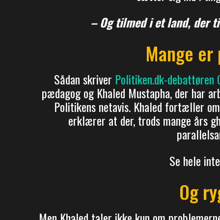
– Og tilmed i et land, der t
Mange er 
Sådan skriver
Politiken.dk-debattøren 
pædagog og Khaled Mustapha, der har arbe
Politikens netavis. Khaled fortæller o
erklærer at der, trods mange års ghe
parallels
Se hele int
Og ry
Men Khaled taler ikke kun om problemerne,