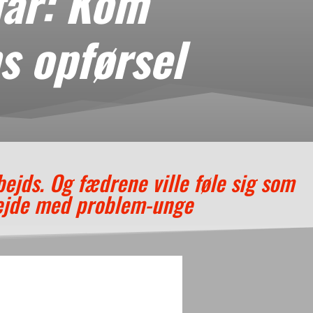
far: Kom
s opførsel
bejds. Og fædrene ville føle sig som
rbejde med problem-unge