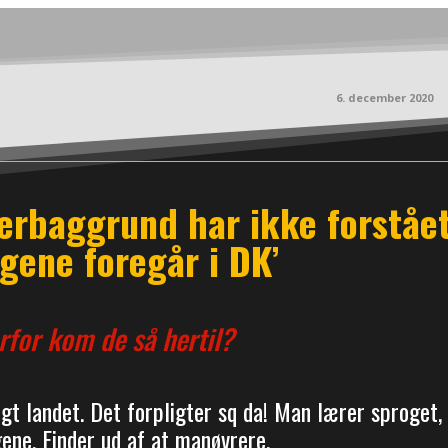
6. december 2020
erbaggrund har ikke forstået
gene foregår i DK’
for kom de så hertil?
gt landet. Det forpligter sq da! Man lærer sproget,
gene. Finder ud af at manøvrere.