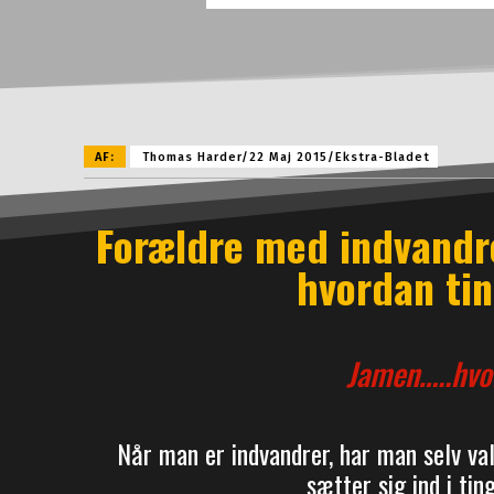
AF:
Thomas Harder/22 Maj 2015/Ekstra-Bladet
Forældre med indvandr
hvordan tin
Jamen…..hvor
Når man er indvandrer, har man selv val
sætter sig ind i tin