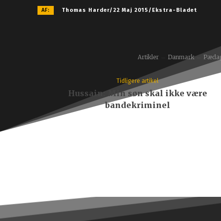
AF:
Thomas Harder/22 Maj 2015/Ekstra-Bladet
Artikler
Danmark
Pædago
Tidligere artikel
Hussain: Min søn skal ikke være
bandekriminel