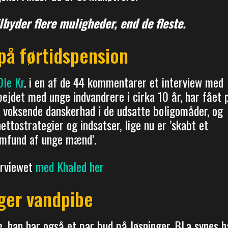
ilbyder flere muligheder, end de fleste.
på førtidspension
Ole Kr
. i en af de 44 kommentarer et interview med
jdet med unge indvandrere i cirka 10 år, har fået 
m voksende danskerhad i de udsatte boligomåder, og
ttostrategier og indsatser, lige nu er ’skabt et
amfund af unge mænd’.
erviewet
med Khaled her
ger vandpibe
 han har også et par bud på løsninger. Bl.a synes h