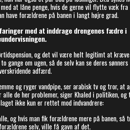
med at låne penge, hvis de gerne vil flytte væk fra
an have forældrene på banen i langt højre grad.
rfaringer med at inddrage drengenes fædre i
eundervisningen.
tidspension, og det vil være helt legitimt at kræve
t to gange om ugen, så de selv kan se deres sønners
erskridende adfærd.
mme og ryger vandpipe, ser arabisk tv og tror, at a
r alle de her problemer, siger Khaled i politiken, og t
slaget ikke kun er rettet mod indvandrere:
alle, og hvis man fik forældrene mere på banen, så t
orældrene selv, ville få gavn af det.