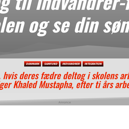
 til indvandrer-
olen og se din søn
DANMARK
SAMFUND
INDVANDRER
INTEGRATION
, hvis deres fædre deltog i skolens ar
iger Khaled Mustapha, efter ti års a
Annonce