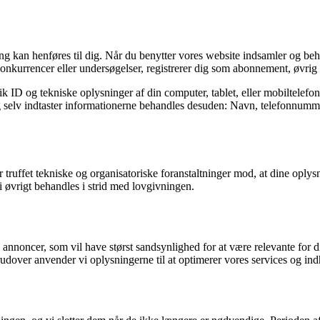
fang kan henføres til dig. Når du benytter vores website indsamler og b
konkurrencer eller undersøgelser, registrerer dig som abonnement, øvrig b
k ID og tekniske oplysninger af din computer, tablet, eller mobiltelefo
 og selv indtaster informationerne behandles desuden: Navn, telefonnumme
ruffet tekniske og organisatoriske foranstaltninger mod, at dine oplysning
 øvrigt behandles i strid med lovgivningen.
 annoncer, som vil have størst sandsynlighed for at være relevante for di
rudover anvender vi oplysningerne til at optimerer vores services og ind