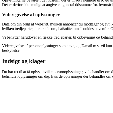
Oplysningerne bevares i det tidsrum, der er tilladt i henhold til lov
Det er derfor ikke muligt at angive en general tidsramme for, hvornår i
Videregivelse af oplysninger
Data om din brug af websitet, hvilken annoncer du modtager og evt. kl
hvilken tredjeparter, der er tale om, i afsnittet om “cookies” ovenfor
Vi benytter herudover en række tredjeparter, til opbevaring og behan
Videregivelse af personoplysninger som navn, og E-mail m.v. vil kun s
beskyttelse.
Indsigt og klager
Du har ret til at få oplyst, hvilke personoplysninger, vi behandler om 
behandlet oplysninger om dig. hvis de oplysninger der behandles om dig,