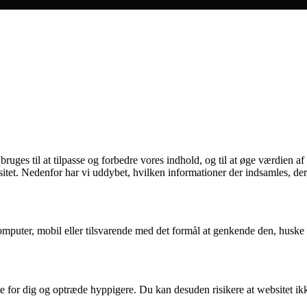
ges til at tilpasse og forbedre vores indhold, og til at øge værdien af
itet. Nedenfor har vi uddybet, hvilken informationer der indsamles, dere
puter, mobil eller tilsvarende med det formål at genkende den, huske in
nte for dig og optræde hyppigere. Du kan desuden risikere at websitet ik