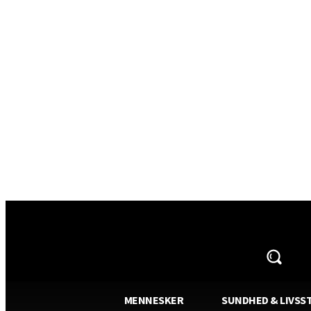
AVISA.DK
MENNESKER
SUNDHED & LIVSST