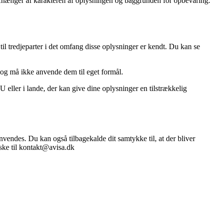
n afhænger af karakteren af oplysningen og baggrunden for opbevaring.
il tredjeparter i det omfang disse oplysninger er kendt. Du kan se
 og må ikke anvende dem til eget formål.
eller i lande, der kan give dine oplysninger en tilstrækkelig
nvendes. Du kan også tilbagekalde dit samtykke til, at der bliver
 ske til kontakt@avisa.dk