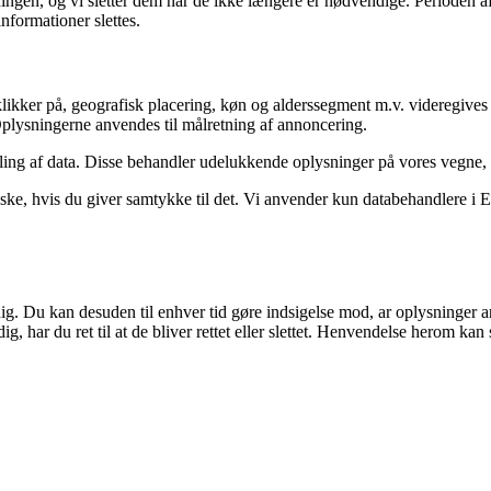
givningen, og vi sletter dem når de ikke længere er nødvendige. Periode
nformationer slettes.
ikker på, geografisk placering, køn og alderssegment m.v. videregives t
. Oplysningerne anvendes til målretning af annoncering.
dling af data. Disse behandler udelukkende oplysninger på vores vegne,
ke, hvis du giver samtykke til det. Vi anvender kun databehandlere i EU 
dig. Du kan desuden til enhver tid gøre indsigelse mod, ar oplysninger a
 har du ret til at de bliver rettet eller slettet. Henvendelse herom kan