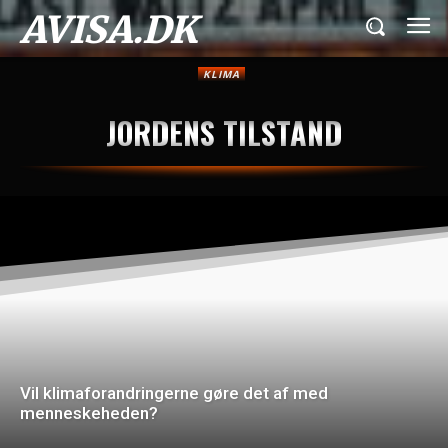
AVISA.DK
KLIMA
JORDENS TILSTAND
Vil klimaforandringerne gøre det af med
menneskeheden?