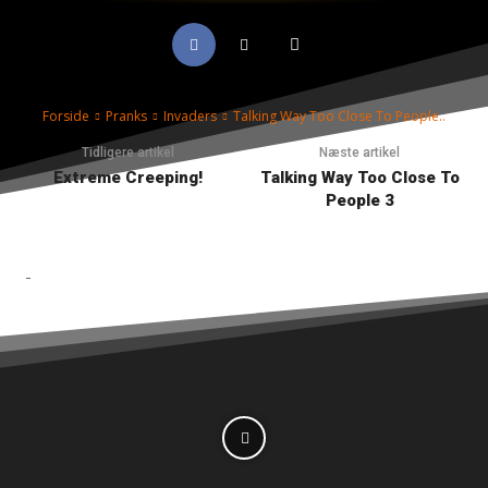
Forside
Pranks
Invaders
Talking Way Too Close To People..
Tidligere artikel
Næste artikel
Extreme Creeping!
Talking Way Too Close To
People 3
-