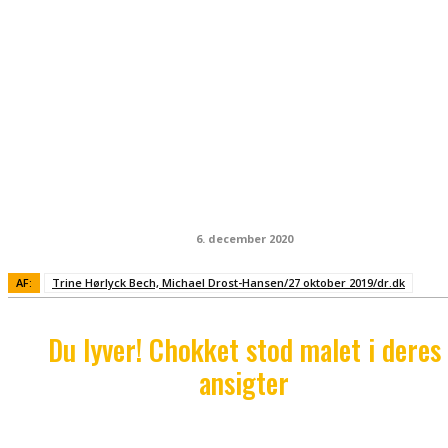
6. december 2020
AF:
Trine Hørlyck Bech, Michael Drost-Hansen/27 oktober 2019/dr.dk
Du lyver! Chokket stod malet i deres
ansigter
De troede ikke på, at pølsen fra det pølsehorn, jeg 