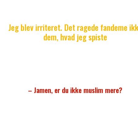
ved at køre ind i kæften, bestod af kødet af fra e
lyserødt, tykt dyr med opstoppertryne.
Jeg blev irriteret. Det ragede fandeme ik
dem, hvad jeg spiste
– Det er svinekød, svarede jeg og kunne mærke, a
behovet for at vise dem, at de ikke var herrer over, 
jeg spiste, voksede i takt med, at tvivlen i deres øjne
til misbilligende blikke.
– Jamen, er du ikke muslim mere?
– Nej.
Kort tid efter kendte hele gymnasiet til min mangle
tro, og senere fik jeg øgenavnet:
‘Perkeren, der er 
dansk end danskerne.’