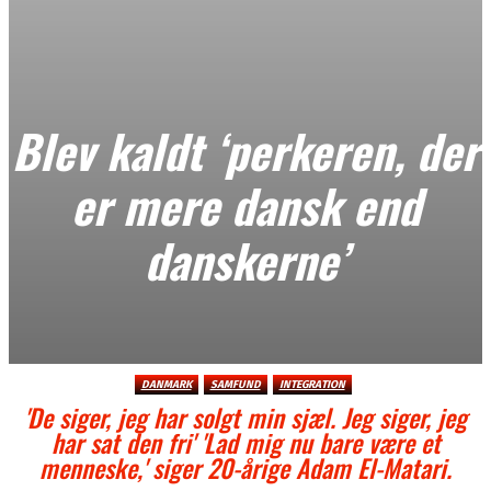
Blev kaldt ‘perkeren, der
er mere dansk end
danskerne’
DANMARK
SAMFUND
INTEGRATION
'De siger, jeg har solgt min sjæl. Jeg siger, jeg
har sat den fri' 'Lad mig nu bare være et
menneske,' siger 20-årige Adam El-Matari.