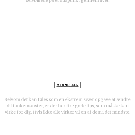
selvbillede på et tidspunkt gennem livet.
MENNESKER
4 metoder til at undgå tankemylder
Selvom det kan føles som en ekstrem svær opgave at ændre
dit tankemønster, er der her fire gode tips, som måske kan
virke for dig. Hvis ikke alle virker vil en af dem i det mindste.