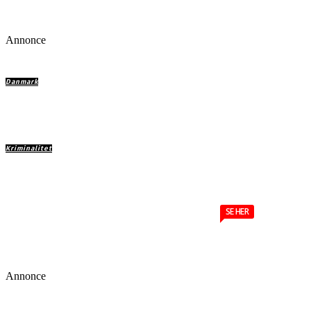
Overflod af spilreklamer: – De er giften i mit liv
Annonce
Danmark
Jeg forlod islam, fordi den forhindrede mig i at bl
integreret i Danmark
Kriminalitet
Hells Angels indefra. Drengen, der holdt op med a
eksistere.
SE HER
Annonce