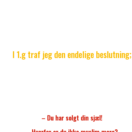
søjler på, at du skal betale
zakat
. En særlig afgift, 
betaler til samfundets fattige.
Det synes jeg er en fin tanke, men jeg kunne stadig 
se meningen i at kalde mig muslim, når der var så me
jeg ikke troede på og var uenig i.
I 1.g traf jeg den endelige beslutning;
jeg var ikke muslim, men agnostiker. Det vil sige, jeg 
ikke selv på, at der findes en gud, men jeg kan ikk
afvise, at der gør. Ingen af os kan vel vide det med 
procent sikkerhed.
– Du har solgt din sjæl!
– Hvorfor er du ikke muslim mere?