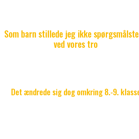
ikke, og selv om min mor aldrig formulerede det dire
vidste jeg, at der var en forventning om, at jeg ikk
havde sex før ægteskab og ikke rendte med kæreste
Som barn stillede jeg ikke spørgsmålst
ved vores tro
Jeg tænkte, at sådan var det bare. Er det ikke ret
naturligt? Du ser dine forældre bede og tænker: ‘Det
sådan, man gør. Hvis de tror på det her, gør jeg også
Det ændrede sig dog omkring 8.-9. klass
En række spørgsmål satte sig på tværs i mit hoved
‘Hvorfor er jeg muslim? Hvad ved jeg egentlig om Al
og hans profeter? Hvorfor skal jeg tro på dem?’
Jeg begyndte at læse i Koranen, og jeg kom ikke lang