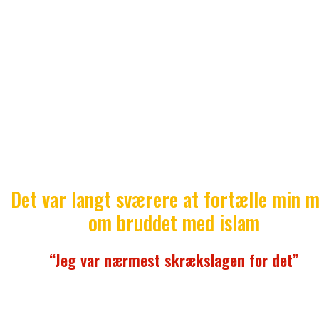
Men jeg ville ikke putte med det. Jeg ville have lov ti
være den, jeg havde lyst til.
Jeg følte en trang til at vise, de mennesker, der ren
med sladder, at de kunne sladre, så tosset de ville. 
var komplet ligeglad.
Jeg ville ikke være den version af et menneske, and
ønskede, jeg skulle være. Jeg ville være mig selv. Dem,
ikke kunne lide den version, måtte rende og hoppe
Det var langt sværere at fortælle min 
om bruddet med islam
“Jeg var nærmest skrækslagen for det”
Min mor er et af de mennesker, jeg respekterer og el
højest. Hun er årsagen til, at jeg ikke blev en af d