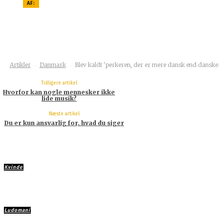
AF:
Trine Hørlyck Bech, Michael Drost-Hansen/27 Oktober
2019/dr.dk
Artikler
Danmark
Blev kaldt 'perkeren, der er mere dansk end danske
Tidligere artikel
Hvorfor kan nogle mennesker ikke
lide musik?
Næste artikel
Du er kun ansvarlig for, hvad du siger
Kvinde
Derfor er det så svært at finde “gode” mænd i 30’erne
Ludomani