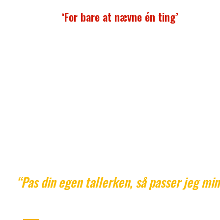
‘For bare at nævne én ting’
Når du vokser op med flere kulturer, vil du altid skul
tage stilling til, hvad du vil have med fra dem hver is
Lad mig sammenligne det med at stå i en kagebuff
Her ville jeg til hver en tid vælge at spise velovervej
bidder af både den arabiske baklava, den belgiske va
og den danske kagemand. I stedet for kun at spis
kagemand hele mit liv.
Og så mener jeg i øvrigt, andre skal lade være med 
blande sig for meget i, hvilke kagetyper jeg smider
min tallerken.
“Pas din egen tallerken, så passer jeg min