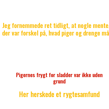
Mange af pigerne havde også et fast tidspunkt, de sk
være hjemme på, tror jeg. De gik i hvert fald ikke ru
uden for til sent.
Jeg fornemmede ret tidligt, at nogle mente
der var forskel på, hvad piger og drenge m
Jeg kunne også se, at flere af drengene tog til feste
gik i byen. Mange af pigerne blev hjemme. Min opfatt
var, at de var bange for, at der blev sladret om dem, 
de gik i byen.
Pigernes frygt for sladder var ikke uden
grund
Her herskede et rygtesamfund
Det var i hvert fald min oplevelse. Foretog du dig no