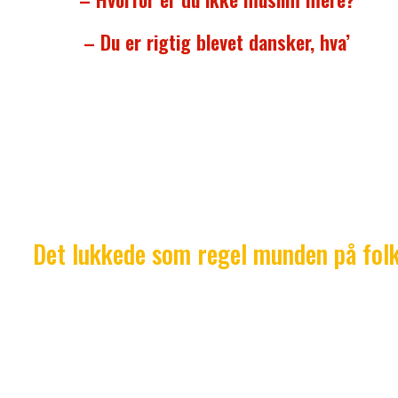
– Du er rigtig blevet dansker, hva’
Jeg skulle ofte forholde mig til den type bemærknin
på gymnasiet. Afsenderne var som oftest elever m
indvandrerbaggrund.
Jeg valgte at svare igen. ‘Ja, jeg er dansker ligesom 
Vi er født her,’ eller ‘jeg har ikke solgt min sjæl, jeg 
sat den fri.’
Det lukkede som regel munden på fol
Igen er det vigtigt at understrege, at det ikke var al
der smed den type kommentarer i hovedet på mig
Jeg havde flere muslimske venner, som nøjedes med
sige: ‘Jeg forstår ikke dit valg, men hvis du har de