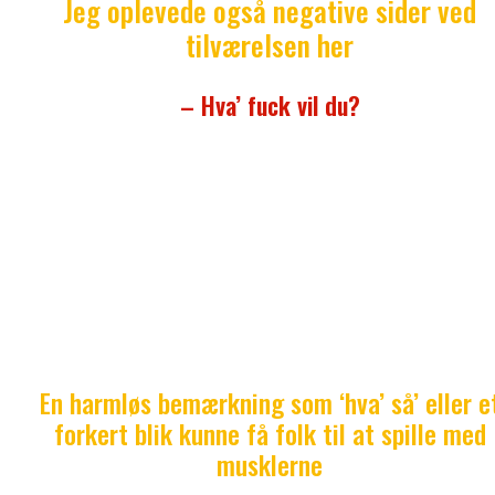
Jeg oplevede også negative sider ved
tilværelsen her
– Hva’ fuck vil du?
Der skulle sjældent ret meget til, før folk røg op i
ansigtet på dig. Mange bar sig frem med en
gangsterattitude, hvor dresscoden var hængerøv,
hættetrøje og cap, og hvor gloser som ‘
wallah
,’ ‘
aiw
‘
eow
‘ og ‘
oralé
‘ var blandt de mest anvendte i
deres ordforråd.
En harmløs bemærkning som ‘hva’ så’ eller e
forkert blik kunne få folk til at spille med
musklerne