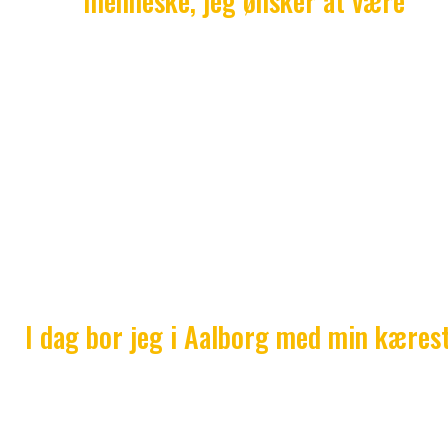
menneske, jeg ønsker at være
Med det sagt tager jeg da hensyn til de normer, min
lever efter. Jeg ville aldrig tage en pige med hjem, 
kun havde set i 14 dage. Jeg skal være sikker på, a
forholdet er seriøst. Jeg underholder heller ikke min
med, at jeg var ude at få en øl i fredags.
Vi er landet der, hvor min mor accepterer, at jeg lev
som jeg vil, men ikke har lyst til at tale yderligere
det. Det har jeg fuldstændig respekt for.
I dag bor jeg i Aalborg med min kæres
Min mor og hende kommer rigtig godt ud af det me
hinanden.