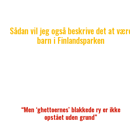
lært mig mindst én ting: Verden er ikke sort-hvid.
Mennesker eller kulturer er sjældent entydigt gode e
dårlige.
Sådan vil jeg også beskrive det at vær
barn i Finlandsparken
Jeg har gode minder som de aftener, hvor vi samle
15-20 drenge på multibanen for at afgøre, hvem der 
bedst til fodbold, og vores gåture hjem fra skole.
Vi kunne bruge en time på at tilbagelægge de 40
meter, der var mellem Novaskolen og Finlandsparke
fordi vi gik og ævlede.
“Men ‘ghettoernes’ blakkede ry er ikke
opstået uden grund”