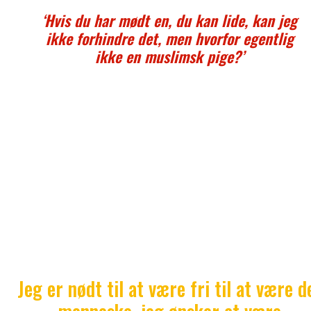
‘Hvis du har mødt en, du kan lide, kan jeg
ikke forhindre det, men hvorfor egentlig
ikke en muslimsk pige?’
Jeg tror, det handlede om, at hun var lidt bekymret 
det sproglige. Min mor taler fint dansk, men hun
frygtede en form for distance, når hun ikke kunn
kommunikere med sin svigerdatter på sit modersmå
tror jeg.
Jeg ved, at nogle unge med indvandrerbaggrund i fler
skjuler, at de har en etnisk dansk kæreste. Jeg valgt
være ærlig overfor min mor, fordi jeg vil kunne føle 
tryg i mig selv. Det kan jeg ikke, hvis jeg lever et
dobbeltliv.
Jeg er nødt til at være fri til at være d