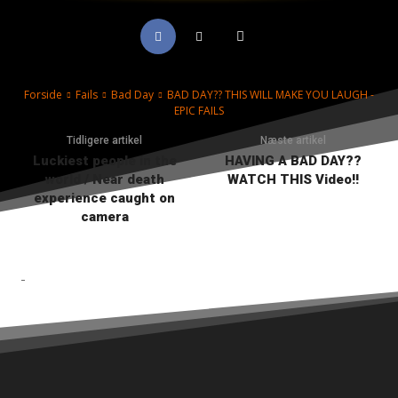
Forside
Fails
Bad Day
BAD DAY?? THIS WILL MAKE YOU LAUGH -
EPIC FAILS
Tidligere artikel
Næste artikel
Luckiest people in the
HAVING A BAD DAY??
world / Near death
WATCH THIS Video!!
experience caught on
camera
-