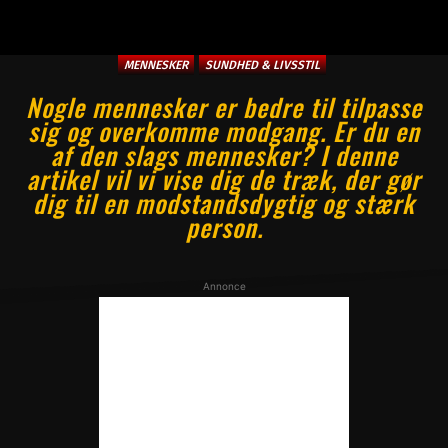
MENNESKER
SUNDHED & LIVSSTIL
Nogle mennesker er bedre til tilpasse
sig og overkomme modgang. Er du en
af den slags mennesker? I denne
artikel vil vi vise dig de træk, der gør
dig til en modstandsdygtig og stærk
person.
Annonce