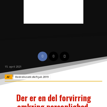
15. april 2021
AF:
Bedrelivsstil.dk/9.juli.2019
Der er en del forvirring
omkring personlighed,