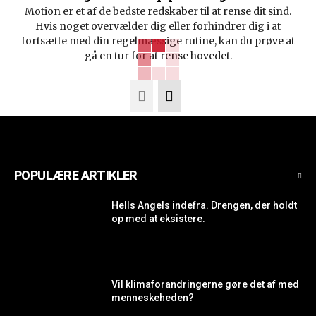
Motion er et af de bedste redskaber til at rense dit sind.
Hvis noget overvælder dig eller forhindrer dig i at
fortsætte med din regelmæssige rutine, kan du prøve at
gå en tur for at rense hovedet.
POPULÆRE ARTIKLER
Hells Angels indefra. Drengen, der holdt
op med at eksistere.
Vil klimaforandringerne gøre det af med
menneskeheden?