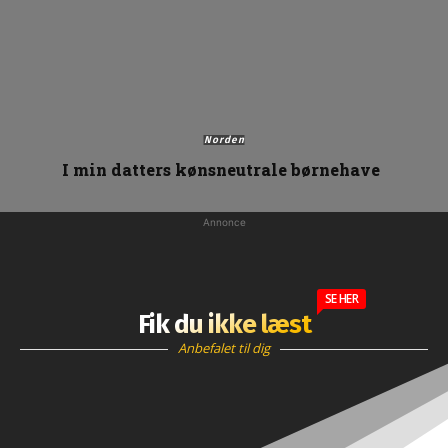
Norden
I min datters kønsneutrale børnehave
Annonce
SE HER
Fik du ikke læst
Anbefalet til dig