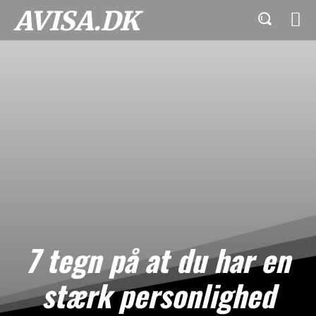
AVISA.DK
7 tegn på at du har en
stærk personlighed