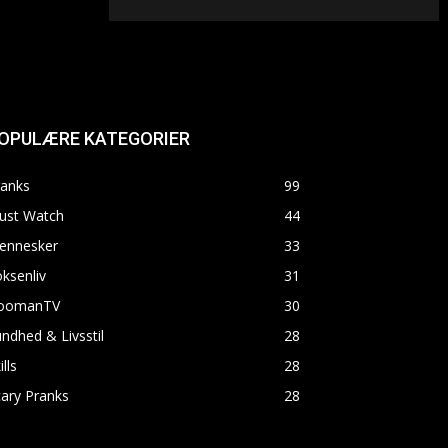
OPULÆRE KATEGORIER
ranks
99
ust Watch
44
ennesker
33
ksenliv
31
oomanTV
30
ndhed & Livsstil
28
ills
28
ary Pranks
28