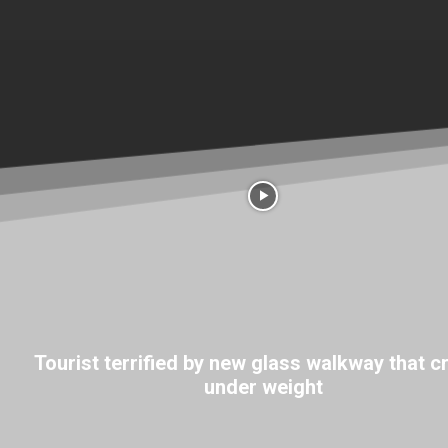
Tourist terrified by new glass walkway that c
under weight