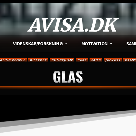
AVISA.DK
VIDENSKAB/FORSKNING
MOTIVATION
SAM
AZING PEOPLE
BILLEDER
BUNGEJUMP
CARS
FAILS
JACKASS
KAMP
GLAS