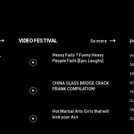
VIDEO FESTIVAL
P
Se mere
,
Heavy Fails ? Funny Heavy
P
People Fails [Epic Laughs]
M
M
Vo
CHINA GLASS BRIDGE CRACK
PRANK COMPILATION!
H
Su
Sk
Hot Martial Arts Girls that will
kick your Ass
Sc