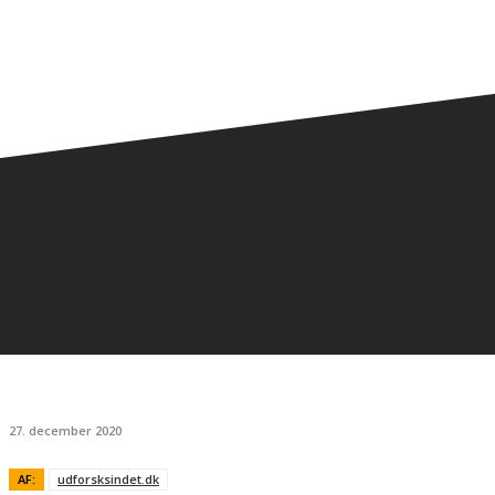
27. december 2020
AF:
udforsksindet.dk