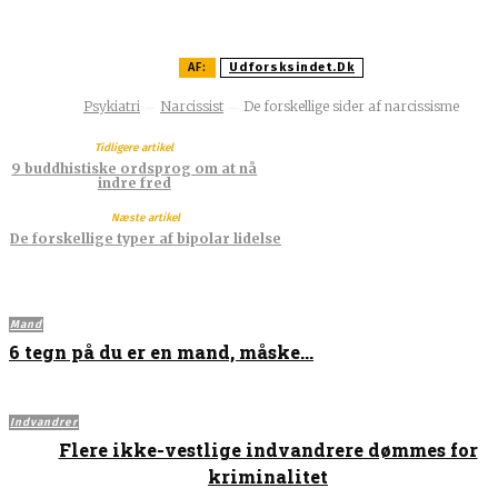
AF:
Udforsksindet.dk
Psykiatri
Narcissist
De forskellige sider af narcissisme
Tidligere artikel
9 buddhistiske ordsprog om at nå
indre fred
Næste artikel
De forskellige typer af bipolar lidelse
Mand
6 tegn på du er en mand, måske…
Indvandrer
Flere ikke-vestlige indvandrere dømmes for
kriminalitet