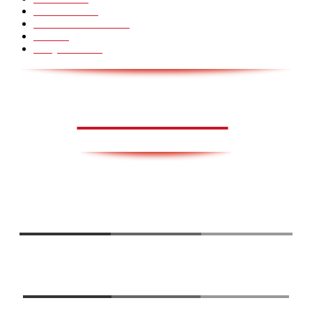
HoomanTV
30
Sundhed & Livsstil
28
Skills
28
Scary Pranks
28
AVISA.DK