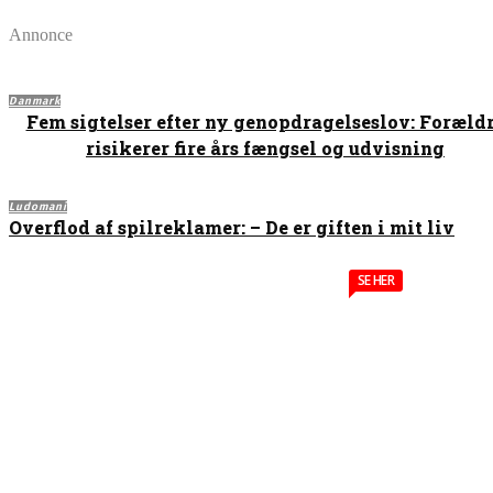
Annonce
Danmark
Fem sigtelser efter ny genopdragelseslov: Foræld
risikerer fire års fængsel og udvisning
Ludomani
Overflod af spilreklamer: – De er giften i mit liv
SE HER