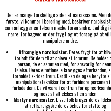
Der er mange forskellige sider af narcissisme. Men d
første, vi kommer i berøring med, beskriver narcissist
som anlægger en følsom maske foran andre. Lad dig i
narre, for bagved er der frygt og et forsøg på at vill
manipulere andre.
Afhængige narcissister.
Deres frygt for at bliv
forladt får dem til at opleve et tomrum. De holder 
person, de er sammen med, for ansvarlig for den
følelse. Deres emotionelle krav øges efterhånden, 
forholdet skrider frem. Dertil kan de også benytte si
manipulationsteknikker for at forhindre personen i
forlade dem. De vil være i centrum for opmærksomh
og mest af alt elskes af en anden.
Martyr narcissister.
Disse folk bruger deres lidelse
at retfærdiggøre deres behov for støtte og