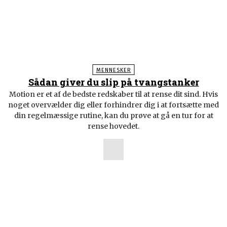
MENNESKER
Sådan giver du slip på tvangstanker
Motion er et af de bedste redskaber til at rense dit sind. Hvis
noget overvælder dig eller forhindrer dig i at fortsætte med
din regelmæssige rutine, kan du prøve at gå en tur for at
rense hovedet.
POPULÆRE ARTIKLER
Hells Angels indefra. Drengen, der holdt op med at eksistere.