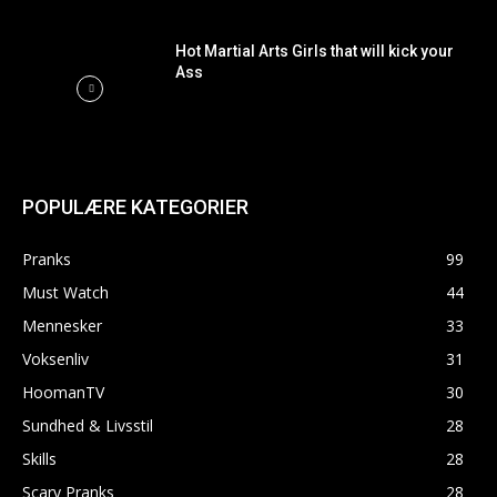
Hot Martial Arts Girls that will kick your
Ass
POPULÆRE KATEGORIER
Pranks
99
Must Watch
44
Mennesker
33
Voksenliv
31
HoomanTV
30
Sundhed & Livsstil
28
Skills
28
Scary Pranks
28