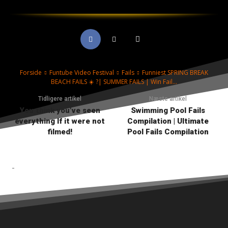
Forside
Funtube Video Festival
Fails
Funniest SPRING BREAK
BEACH FAILS ☀️ ?| SUMMER FAILS | Win Fail...
Tidligere artikel
Næste artikel
You think you’ve seen
Swimming Pool Fails
everything If it were not
Compilation | Ultimate
filmed!
Pool Fails Compilation
-