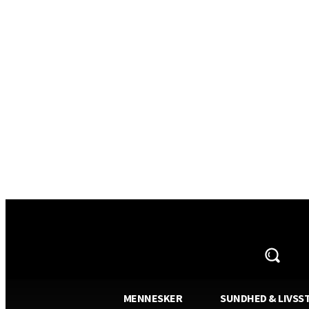
AVISA.DK
MENNESKER
SUNDHED & LIVSST