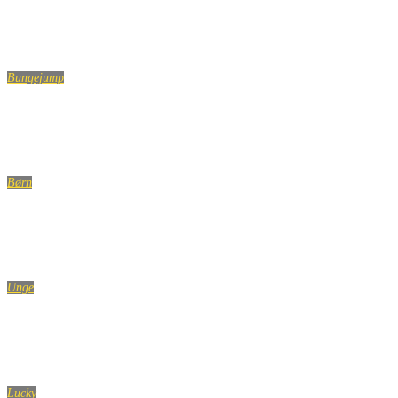
Bungejump
Børn
Unge
Lucky