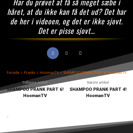
Har du prøvet at få så meget sæbe i
håret, at du ikke kan få det ud? Det har
de her i videoen, og det er ikke sjovt.
Det er pisse sjovt…
Forside
Pranks
HoomanTV
SHAMPOO PRANK PART 8! HoomanTV
Tidligere artikel
Næste artikel
SHAMPOO PRANK PART 6!
SHAMPOO PRANK PART 4!
HoomanTV
HoomanTV
-