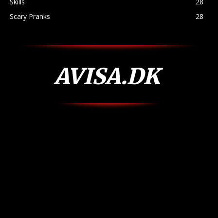
Skills
28
Scary Pranks
28
AVISA.DK