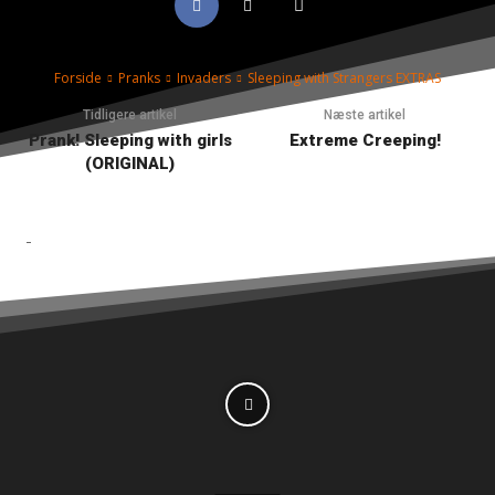
Forside
Pranks
Invaders
Sleeping with Strangers EXTRAS
Tidligere artikel
Næste artikel
Prank! Sleeping with girls
Extreme Creeping!
(ORIGINAL)
-