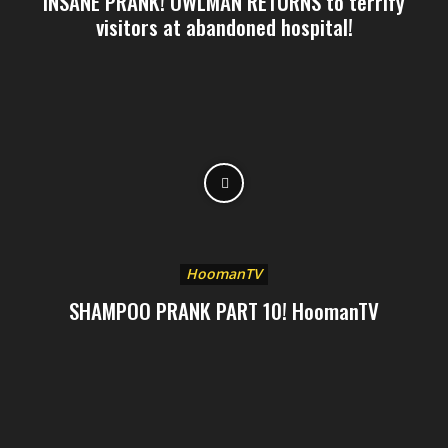
INSANE PRANK! OWLMAN RETURNS to terrify
visitors at abandoned hospital!
HoomanTV
SHAMPOO PRANK PART 10! HoomanTV