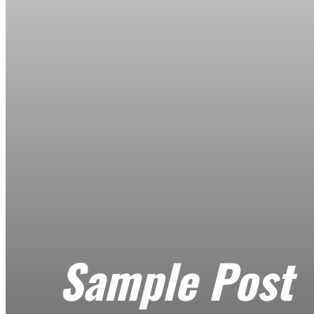
Sample Post