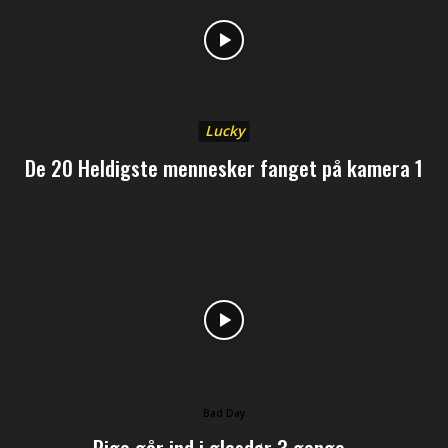
Lucky
De 20 Heldigste mennesker fanget på kamera 1
Bad Day
Pige går ind i glasdør 3 gange..