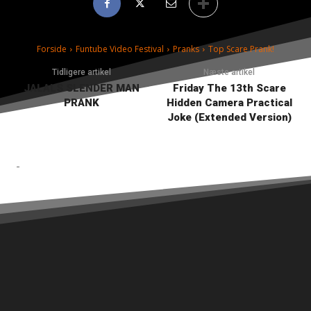
Forside
Funtube Video Festival
Pranks
Top Scare Prank!
Tidligere artikel
Næste artikel
JALALS SLENDER MAN
Friday The 13th Scare
PRANK
Hidden Camera Practical
Joke (Extended Version)
-