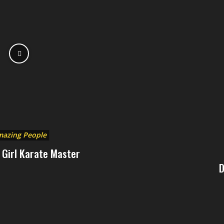
azing People
d Girl Karate Master
D