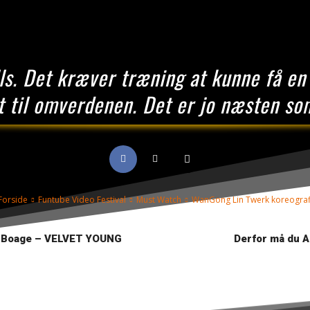
ls. Det kræver træning at kunne få en
 til omverdenen. Det er jo næsten som
Forside
Funtube Video Festival
Must Watch
WanGong Lin Twerk koreograf
ria Boage – VELVET YOUNG
Derfor må du A