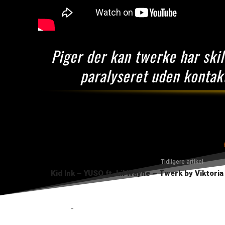
Piger der kan twerke har skil
paralyseret uden kontakt
Tidligere artikel
Kid Ink – YUSO ft. Lil Wayne – Twerk by Vikto
-