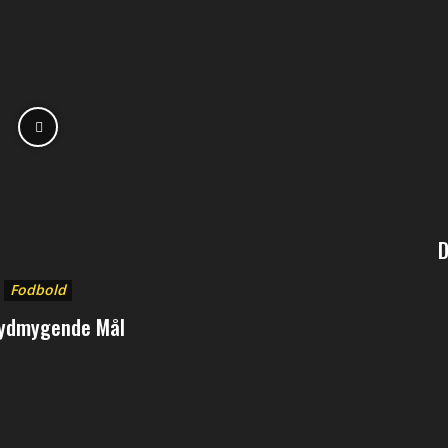
D
Fodbold
ydmygende Mål