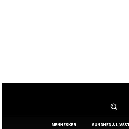
AVISA.DK
MENNESKER
SUNDHED & LIVSST