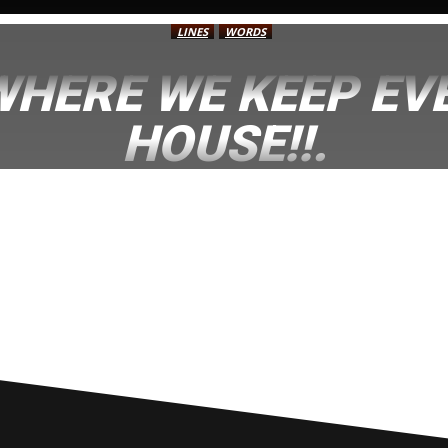
LINES
WORDS
HERE WE KEEP EV
HOUSE!!.