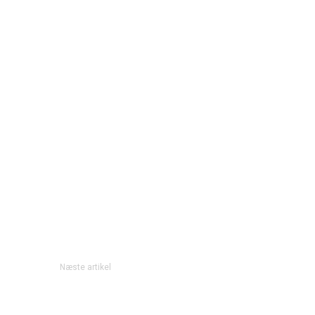
Næste artikel
How to kill someone…