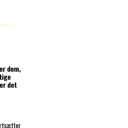
ler dem,
tige
er det
ortsætter