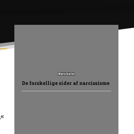
Narcissist
De forskellige sider af narcissisme
,«