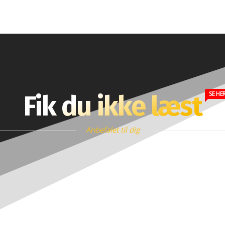
SE HE
Fik du ikke læst
Anbefalet til dig