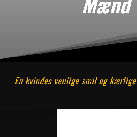
Mænd t
En kvindes venlige smil og kærlige