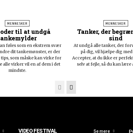
MENNESKER
MENNESKER
oder til at undgå
Tanker, der begræn
tankemylder
sind
an føles som en ekstrem svær
At undgå alle tanker, der fo
ndre dit tankemønster, er der
på dig, vil hjælpe dig med
 tips, som måske kan virke for
Accepter, at du ikke er perfekt
e alle virker vil en af dem i det
selv at fejle, så du kan lære a
mindste.
VIDEO FESTIVAL
P
Se mere