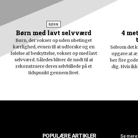
BØRN
Børn med lavt selvværd
4 met
Børn, der vokser op uden ubetinget
kærlighed, evnen til at udforske og en
Selvom det k
følelse af beskyttelse, vokser op med lavt
opgave at æ
selvværd. Således bliver de nødt til at
her fire gode
rekonstruere deres selvbillede på et
dig. Hvis ikk
tidspunkt gennem livet.
POPULÆRE ARTIKLER
Se mere