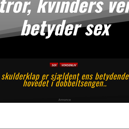
ror, kvinders ve
betyder sex
SEX
VOKSENLIV
 skulderklap er sjældent ens betydende
hovedet i dobbeltsengen..
Annonce