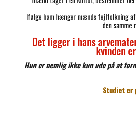
mænd tager i en kultur, bestemmer dere
Ifølge ham hænger mænds fejltolkning af
den samme ri
Det ligger i hans arvemater
kvinden e
Hun er nemlig ikke kun ude på at forme
Studiet er 