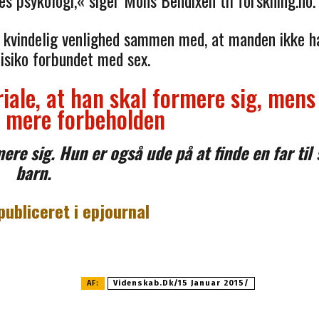
s psykologi,« siger Mons Bendixen til forskning.no.
 kvindelig venlighed sammen med, at manden ikke h
siko forbundet med sex.
iale, at han skal formere sig, mens
r mere forbeholden
re sig. Hun er også ude på at finde en far til 
barn.
publiceret i epjournal
AF:
Videnskab.dk/15 Januar 2015/