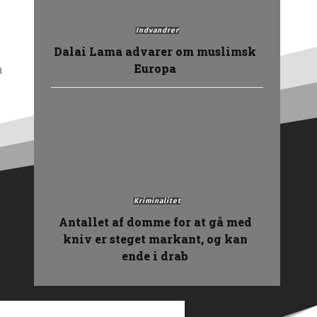
Indvandrer
Dalai Lama advarer om muslimsk
Europa
h
Kriminalitet
Antallet af domme for at gå med
kniv er steget markant, og kan
ende i drab