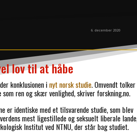
6. december 2020
el lov til at håbe
lyder konklusionen i
nyt norsk studie
. Omvendt tolker
 som ren og skær venlighed, skriver forskning.no.
ne er identiske med et tilsvarende studie, som blev
erdens mest ligestillede og seksuelt liberale lande
kologisk Institut ved NTNU, der står bag studiet.