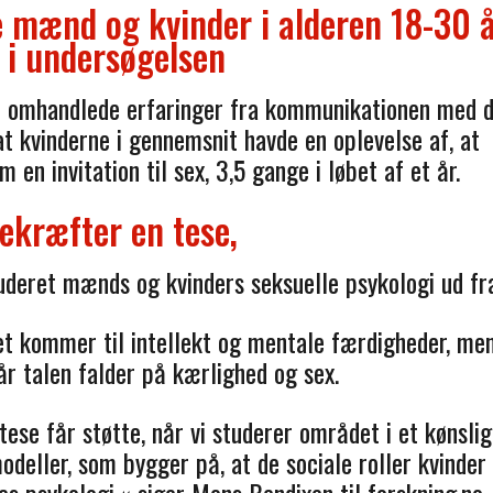
e mænd og kvinder i alderen 18-30 
 i undersøgelsen
der omhandlede erfaringer fra kommunikationen med 
at kvinderne i gennemsnit havde en oplevelse af, at
n invitation til sex, 3,5 gange i løbet af et år.
ekræfter en tese,
uderet mænds og kvinders seksuelle psykologi ud fr
det kommer til intellekt og mentale færdigheder, me
år talen falder på kærlighed og sex.
ese får støtte, når vi studerer området i et kønsli
deller, som bygger på, at de sociale roller kvinder