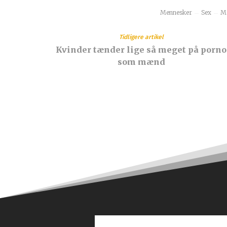
Mennesker
Sex
Mæ
Tidligere artikel
Kvinder tænder lige så meget på porno
som mænd