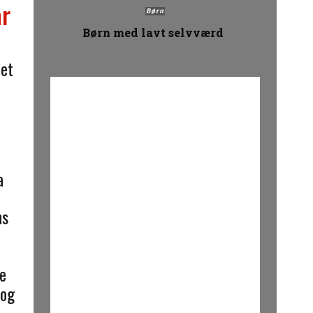
år
Børn
Børn med lavt selvværd
det
Annonce
a
ns
ge
 og