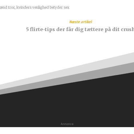
nd tror, kvinders venlighed betyder sex
Næste artikel
5 flirte-tips der får dig tættere på dit crus
Annonce