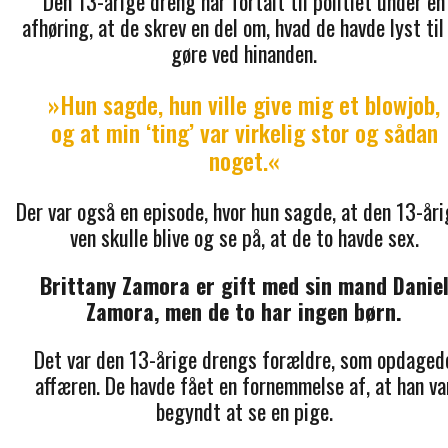
Den 13-årige dreng har fortalt til politiet under en
afhøring, at de skrev en del om, hvad de havde lyst til
gøre ved hinanden.
»Hun sagde, hun ville give mig et blowjob,
og at min ‘ting’ var virkelig stor og sådan
noget.«
Der var også en episode, hvor hun sagde, at den 13-år
ven skulle blive og se på, at de to havde sex.
Brittany Zamora er gift med sin mand Danie
Zamora, men de to har ingen børn.
Det var den 13-årige drengs forældre, som opdaged
affæren. De havde fået en fornemmelse af, at han va
begyndt at se en pige.