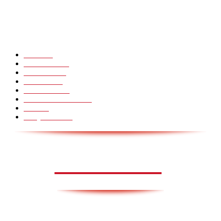
Hot Martial Arts Girls that will kick your Ass
POPULÆRE KATEGORIER
Pranks
99
Must Watch
44
Mennesker
33
Voksenliv
31
HoomanTV
30
Sundhed & Livsstil
28
Skills
28
Scary Pranks
28
AVISA.DK