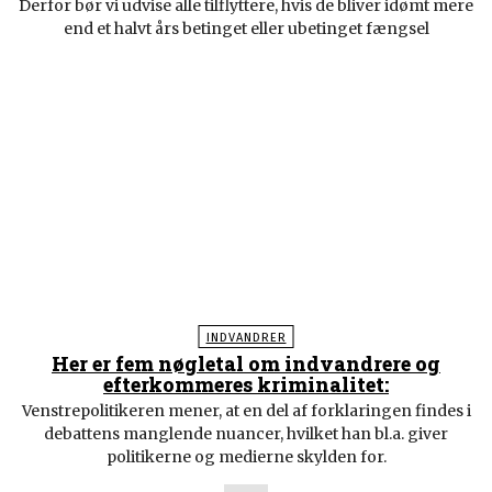
Derfor bør vi udvise alle tilflyttere, hvis de bliver idømt mere
end et halvt års betinget eller ubetinget fængsel
INDVANDRER
Her er fem nøgletal om indvandrere og
efterkommeres kriminalitet:
Venstrepolitikeren mener, at en del af forklaringen findes i
debattens manglende nuancer, hvilket han bl.a. giver
politikerne og medierne skylden for.