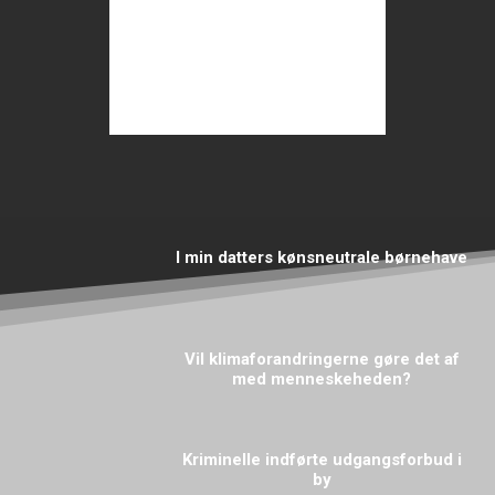
I min datters kønsneutrale børnehave
Vil klimaforandringerne gøre det af
med menneskeheden?
Kriminelle indførte udgangsforbud i
by