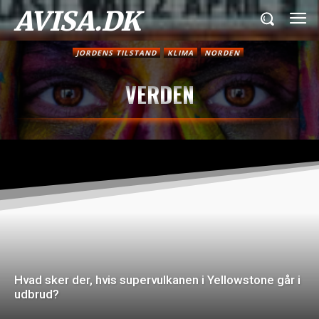
AVISA.DK
JORDENS TILSTAND
KLIMA
NORDEN
VERDEN
Hvad sker der, hvis supervulkanen i Yellowstone går i
udbrud?