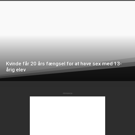
Kvinde får 20 års fængsel for at have sex med 13-
årig elev
-Annonce-