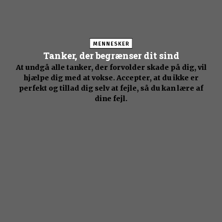
MENNESKER
Tanker, der begrænser dit sind
At undgå alle tanker, der forvolder skade på dig, vil
hjælpe dig med at vokse. Accepter, at du ikke er
perfekt og tillad dig selv at fejle, så du kan lære af
dine fejl.