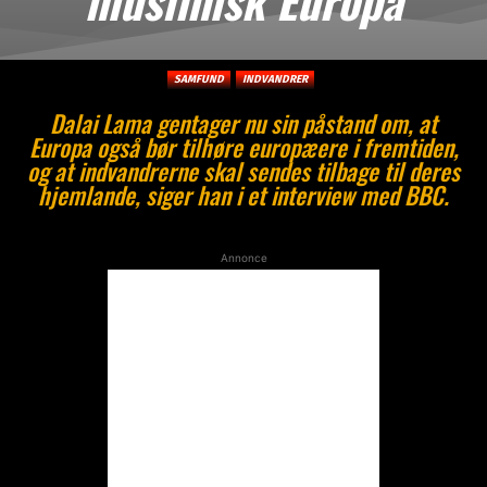
SAMFUND
INDVANDRER
Dalai Lama gentager nu sin påstand om, at
Europa også bør tilhøre europæere i fremtiden,
og at indvandrerne skal sendes tilbage til deres
hjemlande, siger han i et interview med BBC.
Annonce