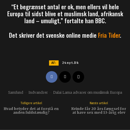
“Et begrænset antal er ok, men ellers vil hele
Europa til sidst blive et muslimsk land, afrikansk
land – umuligt,” fortalte han BBC.
Det skriver det svenske online medie
Fria Tider
.
AF:
24nyt.dk
Samfund
Indvandrer
Dalai Lama advarer om muslimsk Europa
Tidligere artikel
Næste artikel
Hvad betyder det at forstå en
Kvinde får 20 års fængsel for
anden fuldstændig?
at have sex med 13-årig elev