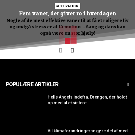
MOTIVATION
Fem vaner, der giver ro i hverdagen
Nogle af de mest effektive vaner til at få et roligere liv
og undgå stress er at få motion ... Sang og dans kan
også være en stor hjælp!
POPULÆRE ARTIKLER
Hells Angels indefra. Drengen, der holdt
op med at eksistere.
Vil klimaforandringerne gøre det af med