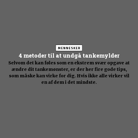
MENNESKER
4 metoder til at undgå tankemylder
Selvom det kan føles som en ekstrem svær opgave at
ændre dit tankemønster, er der her fire gode tips,
som måske kan virke for dig. Hvis ikke alle virker vil
en af dem i det mindste.