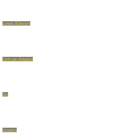
20 HELDIGSTE MENNESKER FANGET PÅ KAMERA 4
Lemmi Kilmister
Lemmy Kilmister Quotes
Girls are Amazing
BLACK EYED PEAS – ACTION – Choreo by Indica
Sex
Mænd tror, kvinders venlighed betyder sex
Invaders