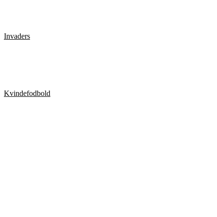
Handstands Over People
Invaders
SNEEZING PRANK ON ESCALATOR PRANK!!
Kvindefodbold
Kvindefodbold når det er værst. Hårde tacklinger,
slåskampe, og Unfairplay