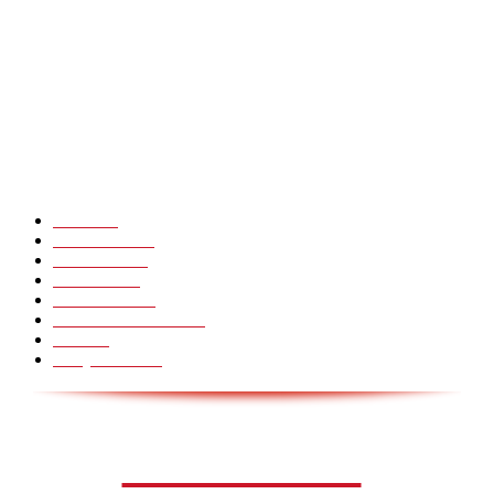
CHINA GLASS BRIDGE CRACK PRANK COMPILATION!
Hot Martial Arts Girls that will kick your Ass
POPULÆRE KATEGORIER
Pranks
99
Must Watch
44
Mennesker
33
Voksenliv
31
HoomanTV
30
Sundhed & Livsstil
28
Skills
28
Scary Pranks
28
AVISA.DK