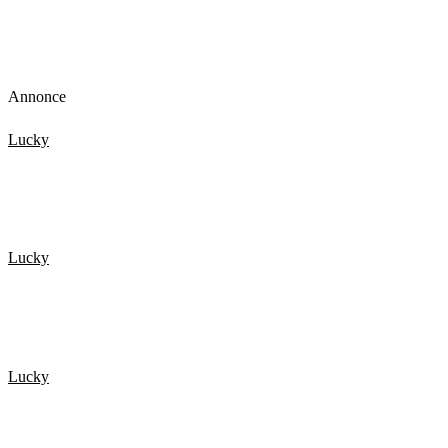
Annonce
Lucky
20 HELDIGSTE MENNESKER FANGET PÅ KAMERA 4
Lucky
NEAR DEATH EXPERIENCES Caught On GoPro
Lucky
TOP 15 Scary Moments Caught On Camera – part 2