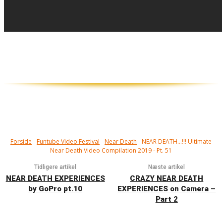
Tæt på! Har du set døden i øjnene, og
overlevet...?
Forside
Funtube Video Festival
Near Death
NEAR DEATH...!!! Ultimate
Near Death Video Compilation 2019 - Pt. 51
Tidligere artikel
Næste artikel
NEAR DEATH EXPERIENCES
CRAZY NEAR DEATH
by GoPro pt.10
EXPERIENCES on Camera –
Part 2