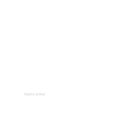
Næste artikel
Woman are considered fragile…