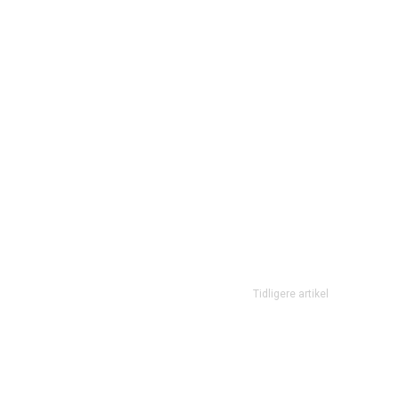
Tidligere artikel
People who have done you wrong..