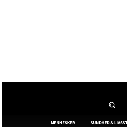
AVISA.DK
MENNESKER
SUNDHED & LIVSST