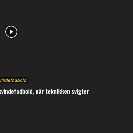
vindefodbold
 kvindefodbold, når teknikken svigter