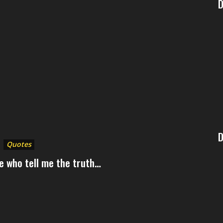
D
D
Quotes
e who tell me the truth…