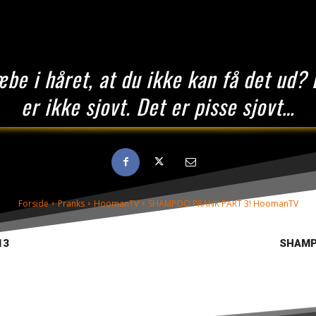
be i håret, at du ikke kan få det ud? 
er ikke sjovt. Det er pisse sjovt…
Forside
Pranks
HoomanTV
SHAMPOO PRANK PART 3! HoomanTV
13
SHAMP