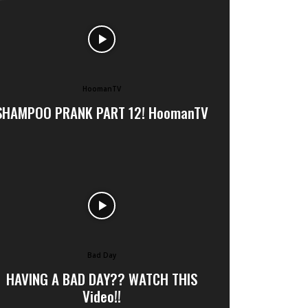
HoomanTV
SHAMPOO PRANK PART 12! HoomanTV
Bad Day
HAVING A BAD DAY?? WATCH THIS
Video!!