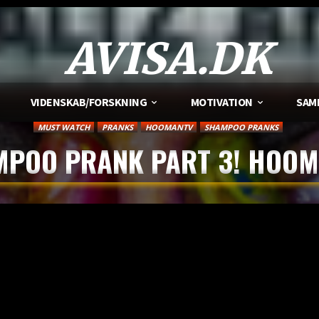
AVISA.DK
VIDENSKAB/FORSKNING
MOTIVATION
SAM
MUST WATCH
PRANKS
HOOMANTV
SHAMPOO PRANKS
POO PRANK PART 3! HOO