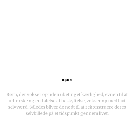
BØRN
Børn med lavt selvværd
Børn, der vokser op uden ubetinget kærlighed, evnen til at
udforske og en følelse af beskyttelse, vokser op med lavt
selvværd. Således bliver de nødt til at rekonstruere deres
selvbillede på et tidspunkt gennem livet.