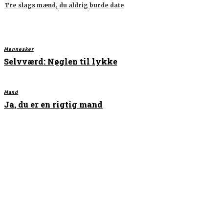
Tre slags mænd, du aldrig burde date
Mennesker
Selvværd: Nøglen til lykke
Mand
Ja, du er en rigtig mand