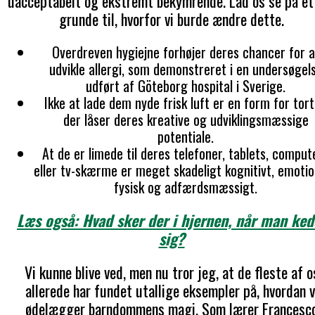
uacceptabelt og ekstremt bekymrende. Lad os se på et
grunde til, hvorfor vi burde ændre dette.
Overdreven hygiejne forhøjer deres chancer for a
udvikle allergi, som demonstreret i en undersøgel
udført af Göteborg hospital i Sverige.
Ikke at lade dem nyde frisk luft er en form for tort
der låser deres kreative og udviklingsmæssige
potentiale.
At de er limede til deres telefoner, tablets, comput
eller tv-skærme er meget skadeligt kognitivt, emotio
fysisk og adfærdsmæssigt.
Læs også: Hvad sker der i hjernen, når man ked
sig?
Vi kunne blive ved, men nu tror jeg, at de fleste af o
allerede har fundet utallige eksempler på, hvordan v
ødelægger barndommens magi. Som lærer Francesc