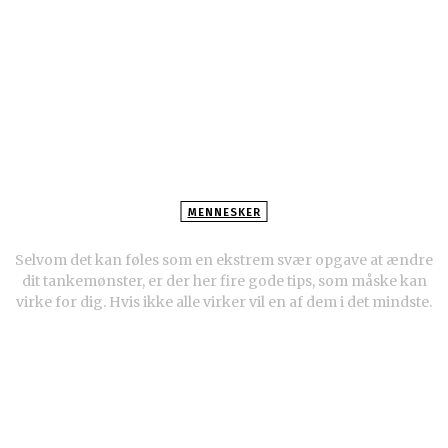
MENNESKER
4 metoder til at undgå tankemylder
Selvom det kan føles som en ekstrem svær opgave at ændre
dit tankemønster, er der her fire gode tips, som måske kan
virke for dig. Hvis ikke alle virker vil en af dem i det mindste.