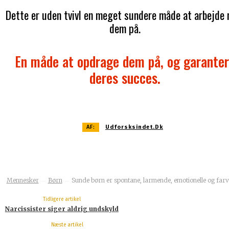
Dette er uden tvivl en meget sundere måde at arbejde
dem på.
En måde at opdrage dem på, og garante
deres succes.
AF:
Udforsksindet.dk
Mennesker
Børn
Sunde børn er spontane, larmende, emotionelle og farv
Tidligere artikel
Narcissister siger aldrig undskyld
Næste artikel