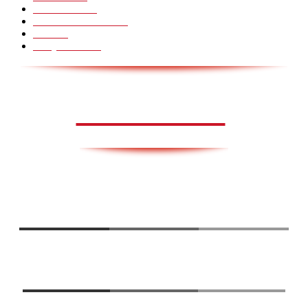
HoomanTV
30
Sundhed & Livsstil
28
Skills
28
Scary Pranks
28
AVISA.DK