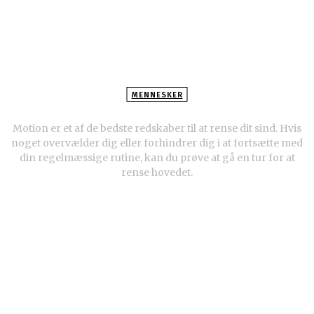
MENNESKER
Sådan giver du slip på tvangstanker
Motion er et af de bedste redskaber til at rense dit sind. Hvis
noget overvælder dig eller forhindrer dig i at fortsætte med
din regelmæssige rutine, kan du prøve at gå en tur for at
rense hovedet.
POPULÆRE ARTIKLER
Hells Angels indefra. Drengen, der holdt op med at eksistere.