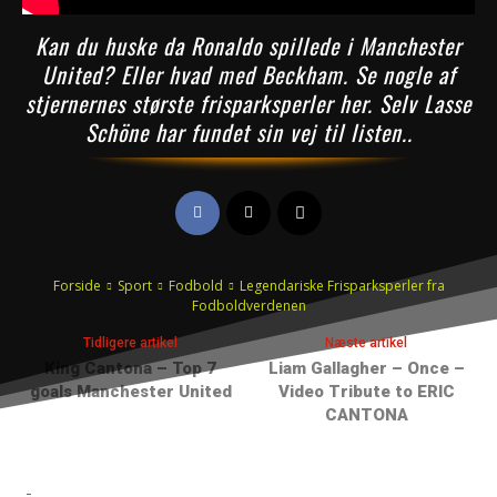
Kan du huske da Ronaldo spillede i Manchester
United? Eller hvad med Beckham. Se nogle af
stjernernes største frisparksperler her. Selv Lasse
Schöne har fundet sin vej til listen..
Forside
Sport
Fodbold
Legendariske Frisparksperler fra
Fodboldverdenen
Tidligere artikel
Næste artikel
King Cantona – Top 7
Liam Gallagher – Once –
goals Manchester United
Video Tribute to ERIC
CANTONA
-