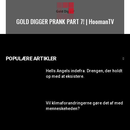
Gold Digger
GOLD DIGGER PRANK PART 7! | HoomanTV
POPULÆRE ARTIKLER
Hells Angels indefra. Drengen, der holdt
op med at eksistere.
Vil klimaforandringerne gøre det af med
menneskeheden?