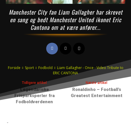
Manchester City fan Liam Gallagher har skrevet
en sang og bedt Manchester United ikonet Eric
Cantona om at være anfører...
Forside
Sport
Fodbold
Liam Gallagher - Once - Video Tribute to
ERIC CANTONA
Tidligere artikel
Næste artikel
Legendariske
Ronaldinho – Football’s
Frisparksperler fra
Greatest Entertainment
Fodboldverdenen
-