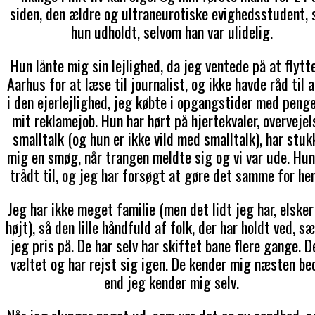
siden, den ældre og ultraneurotiske evighedsstudent,
hun udholdt, selvom han var ulidelig.
Hun lånte mig sin lejlighed, da jeg ventede på at flytte
Aarhus for at læse til journalist, og ikke havde råd til a
i den ejerlejlighed, jeg købte i opgangstider med penge
mit reklamejob. Hun har hørt på hjertekvaler, overvejels
smalltalk (og hun er ikke vild med smalltalk), har stuk
mig en smøg, når trangen meldte sig og vi var ude. Hun
trådt til, og jeg har forsøgt at gøre det samme for he
Jeg har ikke meget familie (men det lidt jeg har, elsker
højt), så den lille håndfuld af folk, der har holdt ved, s
jeg pris på. De har selv har skiftet bane flere gange. D
væltet og har rejst sig igen. De kender mig næsten be
end jeg kender mig selv.