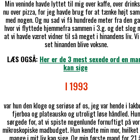
Min veninde havde lyttet til mig over kaffe, over drink
nu over pizza, for jeg havde brug for at tænke højt sa
med nogen. Og nu sad vi få hundrede meter fra den ga
hvor vi flyttede hjemmefra sammen i 3.g. og det slog 
at vi havde været vidner til så meget i hinandens liv. Vi
set hinanden blive voksne.
LÆS OGSÅ:
Her er de 3 mest sexede ord en ma
kan sige
I 1993
var hun den kloge og seriøse af os, jeg var hende i lakb
fjerboa og plateausko og utroligt løse håndled. Hu
sørgede for, at vi spiste nogenlunde fornuftigt på vo
mikroskopiske madbudget. Hun kendte min mor, hvilket 
mange i mit liv kan sige. Og min første mand for 21 