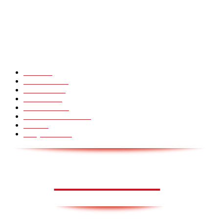
Hot Martial Arts Girls that will kick your Ass
POPULÆRE KATEGORIER
Pranks
99
Must Watch
44
Mennesker
33
Voksenliv
31
HoomanTV
30
Sundhed & Livsstil
28
Skills
28
Scary Pranks
28
AVISA.DK