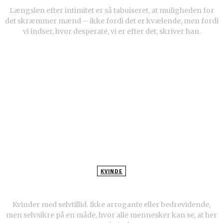
Længslen efter intimitet er så tabuiseret, at muligheden for
det skræmmer mænd – ikke fordi det er kvælende, men fordi
vi indser, hvor desperate, vi er efter det, skriver han.
KVINDE
12 ærlige mænd: “I ved det ikke selv, men i
kvinder er smukkest, når…”
Kvinder med selvtillid. Ikke arrogante eller bedrevidende,
men selvsikre på en måde, hvor alle mennesker kan se, at her