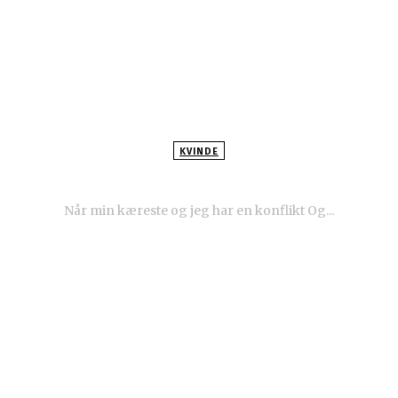
KVINDE
Camilla er fortvivlet: ‘Er jeg for evigt ødelagt
af min dårlige barndom?’
Når min kæreste og jeg har en konflikt Og...