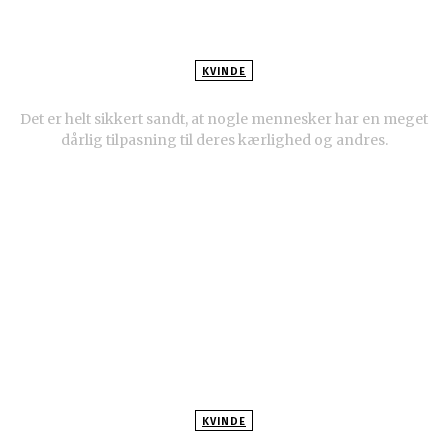
KVINDE
Tre slags mænd, du aldrig burde date
Det er helt sikkert sandt, at nogle mennesker har en meget
dårlig tilpasning til deres kærlighed og andres.
KVINDE
3 ting, du bør vide om mænd og sex