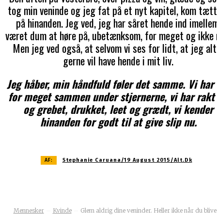
tog min veninde og jeg fat på et nyt kapitel, kom tæt
på hinanden. Jeg ved, jeg har såret hende ind imellem
været dum at høre på, ubetænksom, for meget og ikke 
Men jeg ved også, at selvom vi ses for lidt, at jeg alt
gerne vil have hende i mit liv.
Jeg håber, min håndfuld føler det samme. Vi har 
for meget sammen under stjernerne, vi har rakt
og grebet, drukket, leet og grædt, vi kender
hinanden for godt til at give slip nu.
AF:
Stephanie Caruana/19 August 2015/alt.dk
Mennesker
Kvinde
Glem aldrig dine veninder. Heller ikke når du bliver