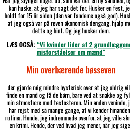
Når jeg slynger noget ud, som var det en ny sandhed, o
kan huske, at jeg har sagt det før. Husker en fest, j
holdt for 15 år siden (den var fandeme også god). Husk
at jeg også var på røven økonomisk dengang, hjalp m
dette og hint. Og jeg husker dem.
LÆS OGSÅ:
“Vi kvinder lider af 2 grundlæggen
misforståelser om mænd”
Min overbærende bøsseven
der gjorde mig mindre hysterisk over at jeg aldrig vil
finde en mand og få de børn, bare ved at snakke og fy
min atmosfære med testosteron. Min anden veninde, 
har rejst med så mange gange, at vi kender hinande
rutiner. Hende, jeg indrømmede overfor, at jeg ville skr
en krimi. Hende, der ved hvad jeg mener, når jeg sige