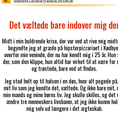
AF:
Stephanie Caruana/19 august 2015/alt.dk
Det væltede bare indover mig de
Midt i min buldrende krise, der var ved at rive mig midt
begyndte jeg at græde på hipsterpizzariaet i Kødby
overfor min veninde, der nu har kendt mig i 25 år. Hun
der, som den klippe, hun altid har virket til at være for 
og trøstede, bare ved at findes.
Jeg stod helt op til halsen i en døs, hvor alt pegede på
mit liv som jeg kendte det, væltede. Og ikke bare mit,
min mands og mine børns liv. Jeg skulle skilles, og det v
ændre tre menneskers livsbaner, at jeg ikke kunne ho
mig selv ud længere i det ægteskab.