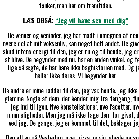
tanker, man har om fremtiden.
LÆS OGSÅ:
“Jeg vil have sex med dig”
De venner og veninder, jeg har mødt i omegnen af den
nyere del af mit voksenliv, kan noget helt andet. De giv
skud intens energi til den, jeg er nu og til hende, jeg e
at blive. De begynder med nu, har en anden vinkel, og f
lige så ægte, de har bare ikke baghistorien med. Og j
heller ikke deres. Vi begynder her.
De andre er mine rødder til den, jeg var, hende, jeg ikke
glemme. Nogle af dem, der kender mig fra dengang, fi
jeg ind til igen. Nye konstellationer, nye facetter, ny
rummeligheder. Men jeg må ikke tage dem for givet, 
ved jeg. De gange, jeg er kommet til det, beklager je
Den aften på Vesterbro, over pizza og vin, glæde og so