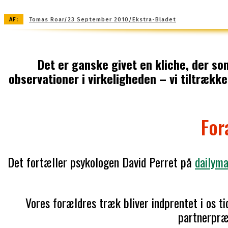
AF:
Tomas Roar/23 September 2010/Ekstra-Bladet
Det er ganske givet en kliche, der so
observationer i virkeligheden – vi tiltræk
For
Det fortæller psykologen David Perret på
dailymai
Vores forældres træk bliver indprentet i os tid
partnerpræf