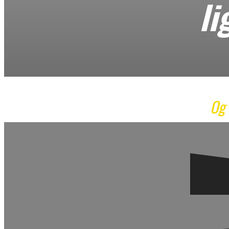
li
Og 