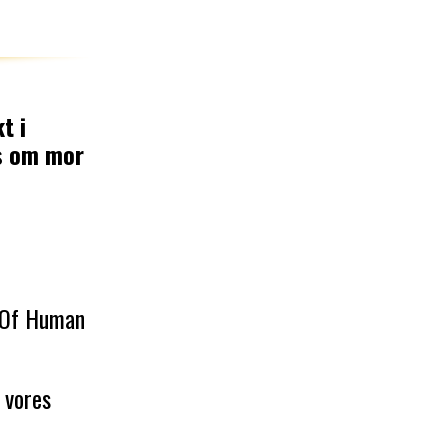
t i
os om mor
 Of Human
r vores