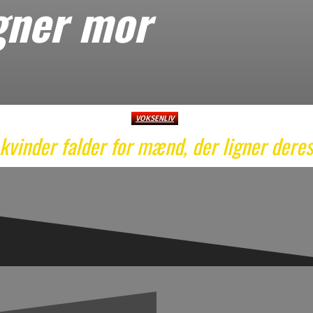
gner mor
VOKSENLIV
kvinder falder for mænd, der ligner deres