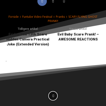
Forside
Funtube Video Festival
Pranks
SCARY FLYING GHOST
PRANK!!
Tidligere artikel
Næste artikel
Friday The 13th Scare
Evil Baby Scare Prank! –
Hidden Camera Practical
AWESOME REACTIONS
Joke (Extended Version)
-