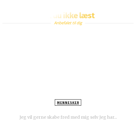
Fik du ikke læst
Anbefalet til dig
MENNESKER
Derfor skal du skabe fred med dig selv i dag
Jeg vil gerne skabe fred med mig selv Jeg har...