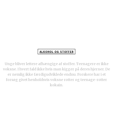
ALKOHOL OG STOFFER
Unge bliver lettere afhængige af stoffer
Unge bliver lettere afhængige af stoffer. Teenagere er ikke
voksne. I hvert fald ikke hvis man kigger på deres hjerner. De
er nemlig ikke færdigudviklede endnu. Forskere har i et
forsøg givet henholdsvis voksne rotter og teenage-rotter
kokain.