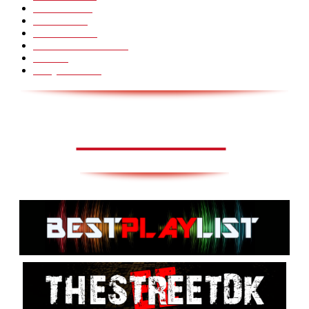
Mennesker
33
Voksenliv
31
HoomanTV
30
Sundhed & Livsstil
28
Skills
28
Scary Pranks
28
AVISA.DK