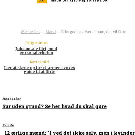
AF:
Jakob Olrik/10 Maj 2011/BT.DK
Mennesker
Mand
Seks gode øvelser til ham, der vil flirte
Tidligere artikel
Jobsamtale flirt, med
personalechefen
Næste artikel
Lær at skrue op for charmen i vores
guide til at flirte
Mennesker
Sur uden grund? Se her hvad du skal gøre
Kvinde
12 ærlige mænd: “I ved det ikke selv, men i kvinder