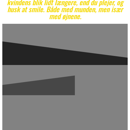
kvindens blik lidt længere, end du plejer, og
husk at smile. Både med munden, men især
med øjnene.