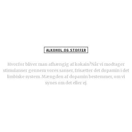
ALKOHOL OG STOFFER
Hvorfor bliver man afhængig af kokain?
Hvorfor bliver man afhængig af kokain?Når vi modtager
stimulanser gennem vores sanser, frisætter det dopamin i det
limbiske system. Mængden af dopamin bestemmer, om vi
synes om det eller ej.
POPULÆRE ARTIKLER