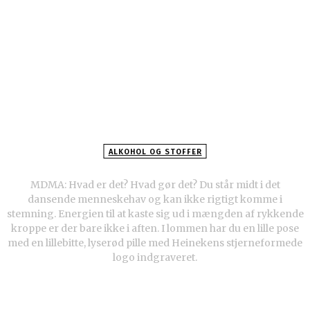
ALKOHOL OG STOFFER
MDMA: Hvad er det? Hvad gør det?
MDMA: Hvad er det? Hvad gør det? Du står midt i det
dansende menneskehav og kan ikke rigtigt komme i
stemning. Energien til at kaste sig ud i mængden af rykkende
kroppe er der bare ikke i aften. I lommen har du en lille pose
med en lillebitte, lyserød pille med Heinekens stjerneformede
logo indgraveret.