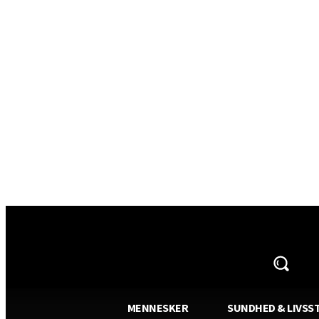
AVISA.DK
MENNESKER
SUNDHED & LIVSST