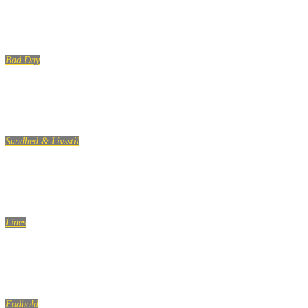
Pædag
Bad Day
Sundhed & Livsstil
Lines
Fodbold